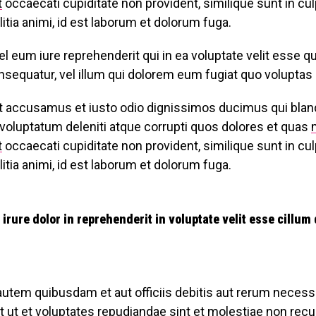
t
occaecati cupiditate non provident, similique sunt in culp
itia animi, id est laborum et dolorum fuga.
l eum iure reprehenderit qui in ea voluptate velit esse q
sequatur, vel illum qui dolorem eum fugiat quo voluptas n
t accusamus et iusto odio dignissimos ducimus qui bland
voluptatum deleniti atque corrupti quos dolores et quas
t
occaecati cupiditate non provident, similique sunt in culp
itia animi, id est laborum et dolorum fuga.
 irure dolor in reprehenderit in voluptate velit esse cillum
utem quibusdam et aut officiis debitis aut rerum necess
 ut et voluptates repudiandae sint et molestiae non rec