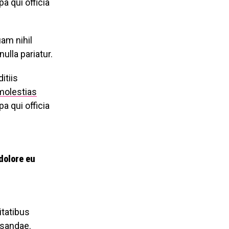
a qui officia
uam nihil
ulla pariatur.
itiis
molestias
a qui officia
 dolore eu
itatibus
usandae.