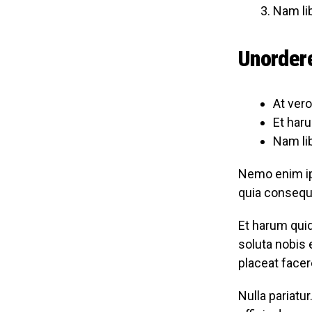
Nam lib
Unordere
At ver
Et haru
Nam lib
Nemo enim ips
quia consequ
Et harum quid
soluta nobis
placeat face
Nulla pariatu