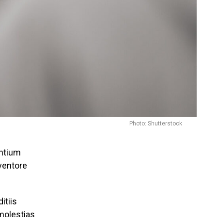
Photo: Shutterstock
antium
ventore
itiis
molestias