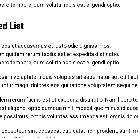
ero tempore, cum soluta nobis est eligendi optio.
d List
o eos et accusamus et iusto odio dignissimos.
m quidem rerum facilis est et expedita distinctio.
ero tempore, cum soluta nobis est eligendi optio.
am voluptatem quia voluptas sit aspernatur aut odit aut 
untur magni dolores eos qui ratione voluptatem sequi ne
em rerum facilis est et expedita distinctio. Nam libero 
 est eligendi optio cumque
nihil impedit quo minus id
quod
re possimus, omnis voluptas assumenda est, omnis dolor
r. Excepteur sint occaecat cupidatat non proident, sunt in 