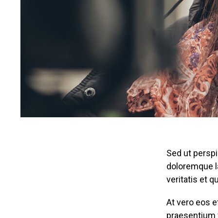
Sed ut perspi
doloremque la
veritatis et q
At vero eos e
praesentium 