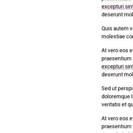
excepturi sin
deserunt moll
Quis autem ve
molestiae con
At vero eos e
praesentium 
excepturi sin
deserunt moll
Sed ut perspi
doloremque la
veritatis et q
At vero eos e
praesentium 