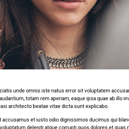
ciatis unde omnis iste natus error sit voluptatem accus
udantium, totam rem aperiam, eaque ipsa quae ab illo in
uasi architecto beatae vitae dicta sunt explicabo.
t accusamus et iusto odio dignissimos ducimus qui bland
voluptatum deleniti atque corrupti quos dolores et quas