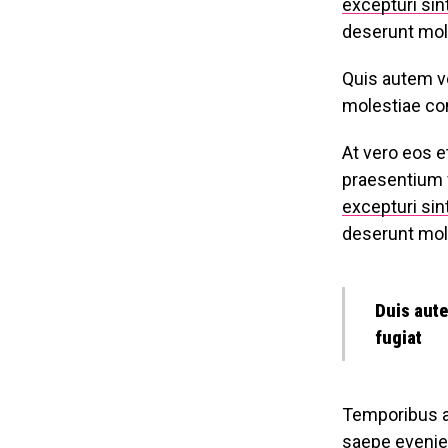
excepturi sin
deserunt moll
Quis autem ve
molestiae con
At vero eos e
praesentium 
excepturi sin
deserunt moll
Duis aute
fugiat
Temporibus a
saepe eveniet