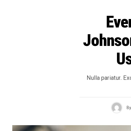
Eve
Johnson
Us
Nulla pariatur. Ex
B