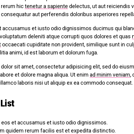
 rerum hic
tenetur a sapiente
delectus, ut aut reiciendis 
 consequatur aut perferendis doloribus asperiores repell
t accusamus et iusto odio dignissimos ducimus qui bland
voluptatum deleniti atque corrupti quos dolores et quas
t
occaecati cupiditate non provident, similique sunt in culp
itia animi, id est laborum et dolorum fuga.
olor sit amet, consectetur adipisicing elit, sed do eiu
 labore et dolore magna aliqua. Ut enim
ad minim veniam
,
ullamco laboris nisi ut aliquip ex ea commodo consequat.
List
o eos et accusamus et iusto odio dignissimos.
m quidem rerum facilis est et expedita distinctio.