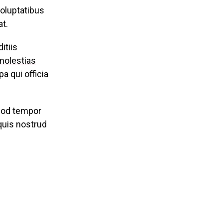
voluptatibus
at.
itiis
molestias
a qui officia
smod tempor
 quis nostrud