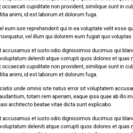
t
occaecati cupiditate non provident, similique sunt in culp
itia animi, id est laborum et dolorum fuga.
l eum iure reprehenderit qui in ea voluptate velit esse q
sequatur, vel illum qui dolorem eum fugiat quo voluptas n
t accusamus et iusto odio dignissimos ducimus qui bland
voluptatum deleniti atque corrupti quos dolores et quas
t
occaecati cupiditate non provident, similique sunt in culp
itia animi, id est laborum et dolorum fuga.
ciatis unde omnis iste natus error sit voluptatem accus
udantium, totam rem aperiam, eaque ipsa quae ab illo in
uasi architecto beatae vitae dicta sunt explicabo.
t accusamus et iusto odio dignissimos ducimus qui bland
voluptatum deleniti atque corrupti quos dolores et quas