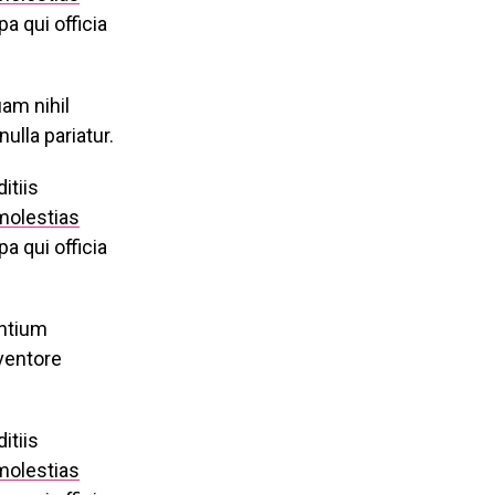
a qui officia
uam nihil
ulla pariatur.
itiis
molestias
a qui officia
antium
ventore
itiis
molestias