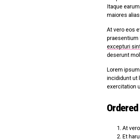
Itaque earum
maiores alias
At vero eos e
praesentium 
excepturi sin
deserunt moll
Lorem ipsum d
incididunt ut
exercitation 
Ordered 
At ver
Et haru