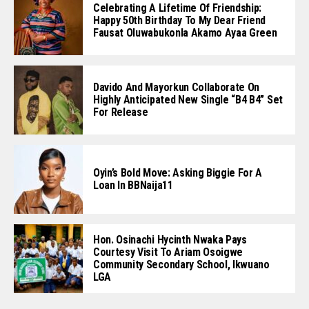
Celebrating A Lifetime Of Friendship:
Happy 50th Birthday To My Dear Friend
Fausat Oluwabukonla Akamo Ayaa Green
Davido And Mayorkun Collaborate On
Highly Anticipated New Single “B4 B4” Set
For Release
Oyin’s Bold Move: Asking Biggie For A
Loan In BBNaija11
Hon. Osinachi Hycinth Nwaka Pays
Courtesy Visit To Ariam Osoigwe
Community Secondary School, Ikwuano
LGA