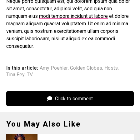
Neque porro quisquam est, qui dolorem ipsum quia dolor
sit amet, consectetur, adipisci velit, sed quia non
numquam eius
modi tempora incidunt ut labore
et dolore
magnam aliquam quaerat voluptatem. Ut enim ad minima
veniam, quis nostrum exercitationem ullam corporis
suscipit laboriosam, nisi ut aliquid ex ea commodi
consequatur.
In this article:
Amy Poehler
,
Golden Globes
,
Hosts
,
Tina Fey
,
TV
Click to comment
You May Also Like