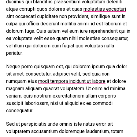
ducimus qui blanditiis praesentium voluptatum deleniti
atque corrupti quos dolores et quas
molestias excepturi
sint
occaecati cupiditate non provident, similique sunt in
culpa qui officia deserunt mollitia animi, id est laborum et
dolorum fuga. Quis autem vel eum iure reprehenderit qui in
ea voluptate velit esse quam nihil molestiae consequatur,
vel illum qui dolorem eum fugiat quo voluptas nulla
pariatur.
Neque porro quisquam est, qui dolorem ipsum quia dolor
sit amet, consectetur, adipisci velit, sed quia non
numquam eius
modi tempora incidunt ut labore
et dolore
magnam aliquam quaerat voluptatem. Ut enim ad minima
veniam, quis nostrum exercitationem ullam corporis
suscipit laboriosam, nisi ut aliquid ex ea commodi
consequatur.
Sed ut perspiciatis unde omnis iste natus error sit
voluptatem accusantium doloremque laudantium, totam